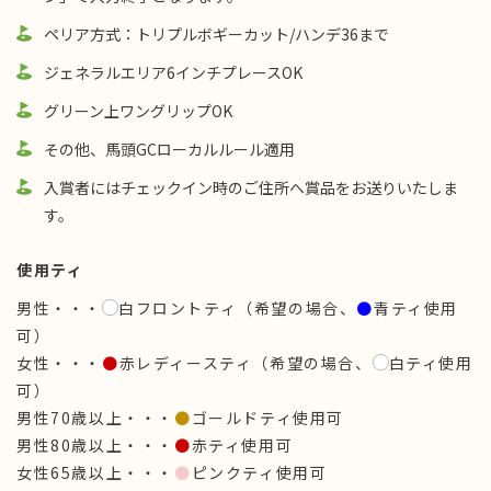
ペリア方式：トリプルボギーカット/ハンデ36まで
ジェネラルエリア6インチプレースOK
グリーン上ワングリップOK
その他、馬頭GCローカルルール適用
入賞者にはチェックイン時のご住所へ賞品をお送りいたしま
す。
使用ティ
男性・・・
白フロントティ（希望の場合、
●
青ティ使用
可）
女性・・・
●
赤レディースティ（希望の場合、
白ティ使用
可）
男性70歳以上・・・
●
ゴールドティ使用可
男性80歳以上・・・
●
赤ティ使用可
女性65歳以上・・・
●
ピンクティ使用可