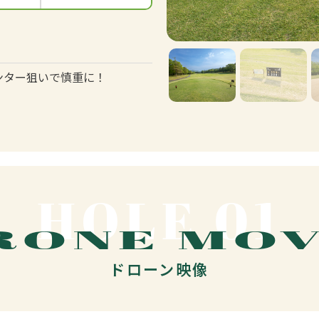
ンター狙いで慎重に！
HOLE 01
RONE MOV
ドローン映像