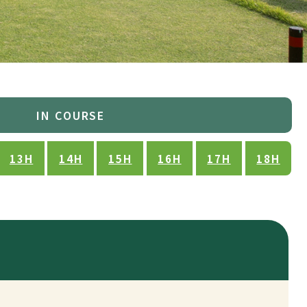
IN COURSE
13H
14H
15H
16H
17H
18H