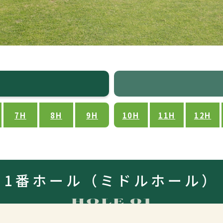
7H
8H
9H
10H
11H
12H
1番ホール
（ミドルホール）
HOLE 01