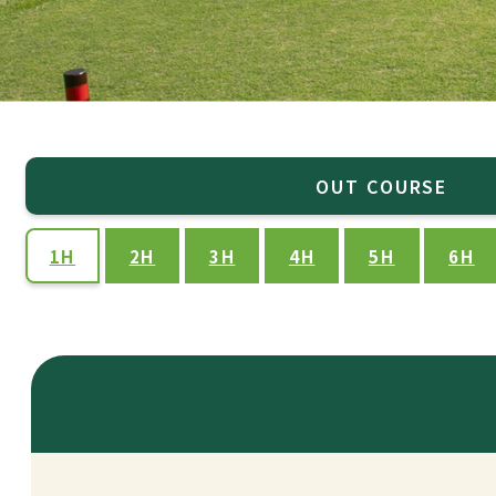
OUT COURSE
1H
2H
3H
4H
5H
6H