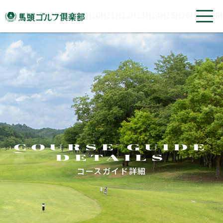
1H
2H
3H
4H
5H
6H
7H
8H
9H
10H
11H
12H
13H
14H
15H
16H
17H
18
COURSE GUIDE
DETAILS
コースガイド詳細