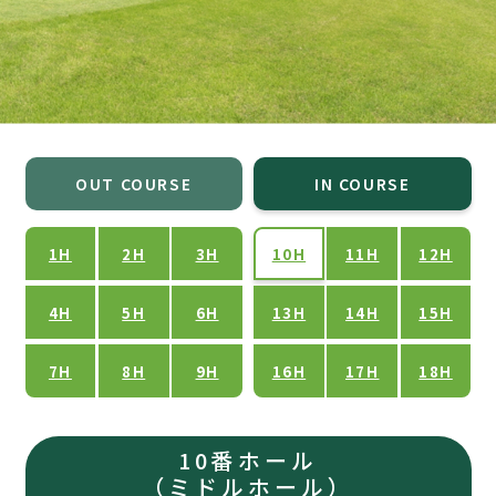
OUT COURSE
IN COURSE
1H
2H
3H
10H
11H
12H
4H
5H
6H
13H
14H
15H
7H
8H
9H
16H
17H
18H
10番ホール
（ミドルホール）